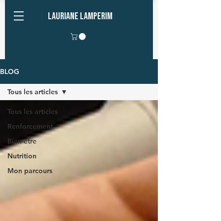
Lauriane Lamperim
BLOG
Tous les articles
Tous les articles
Renforcement
Bien-être
Nutrition
Mon parcours