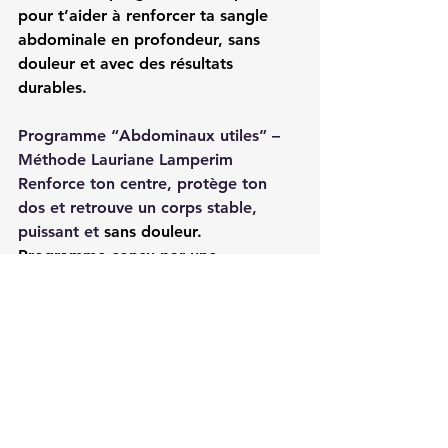
pour t’aider à renforcer ta sangle 
abdominale en profondeur, sans 
douleur et avec des résultats 
durables.
Programme “Abdominaux utiles” – 
Méthode Lauriane Lamperim
Renforce ton centre, protège ton 
dos et retrouve un corps stable, 
puissant et 
sans douleur.
Programme conçu par une 
kinésithérapeute et ancienne athlète 
de haut niveau.
Adapté à tous 
: sportifs, reprise post-
partum, prévention du mal de dos. 
Accès immédiat – vidéos, 
explications et progression guidée.