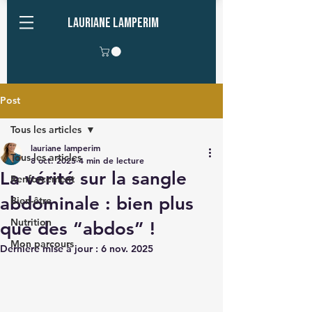
Lauriane Lamperim
Post
Tous les articles
lauriane lamperim
Tous les articles
8 oct. 2025
4 min de lecture
La vérité sur la sangle
Renforcement
abdominale : bien plus
Bien-être
Nutrition
que des “abdos” !
Mon parcours
Dernière mise à jour :
6 nov. 2025