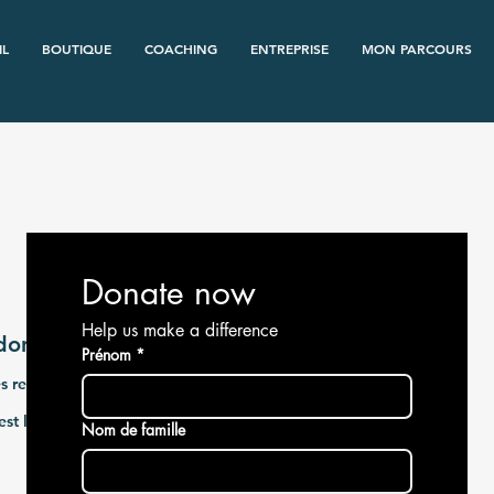
IL
BOUTIQUE
COACHING
ENTREPRISE
MON PARCOURS
Donate now
Help us make a difference
donateur
Prénom
*
 reconnaissants pour votre don généreux de 0 €.
st le n° 1000. Vous recevrez bientôt un e‑mail de confirmation.
Nom de famille