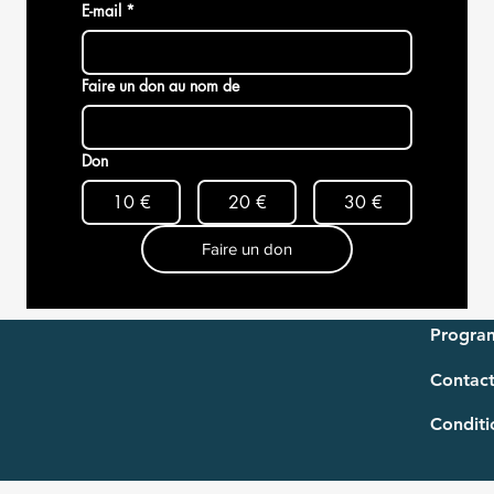
E-mail
*
Faire un don au nom de
Don
10 €
20 €
30 €
Faire un don
Progra
Contac
Conditi